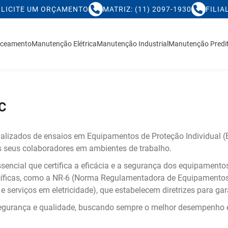
LICITE UM ORÇAMENTO
MATRIZ: (11) 2097-1930
FILIA
nceamento
Manutenção Elétrica
Manutenção Industrial
Manutenção Predit
C
alizados de ensaios em Equipamentos de Proteção Individual (E
 seus colaboradores em ambientes de trabalho.
ncial que certifica a eficácia e a segurança dos equipamentos 
cíficas, como a NR-6 (Norma Regulamentadora de Equipamentos 
serviços em eletricidade), que estabelecem diretrizes para gara
 segurança e qualidade, buscando sempre o melhor desempenho 