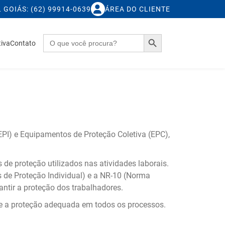
L GOIÁS: (62) 99914-0639
ÁREA DO CLIENTE
Search Button
Search
iva
Contato
for:
PI) e Equipamentos de Proteção Coletiva (EPC),
de proteção utilizados nas atividades laborais.
de Proteção Individual) e a NR-10 (Norma
ntir a proteção dos trabalhadores.
e a proteção adequada em todos os processos.