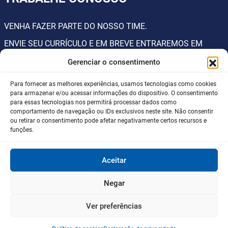
VENHA FAZER PARTE DO NOSSO TIME.
ENVIE SEU CURRÍCULO E EM BREVE ENTRAREMOS EM
CONTATO.
Gerenciar o consentimento
Enviar currículo
Para fornecer as melhores experiências, usamos tecnologias como cookies
para armazenar e/ou acessar informações do dispositivo. O consentimento
para essas tecnologias nos permitirá processar dados como
comportamento de navegação ou IDs exclusivos neste site. Não consentir
ou retirar o consentimento pode afetar negativamente certos recursos e
SUGESTÕES
funções.
DEIXE SUGESTÕES PARA O NOSSO TIME.
Aceitar
Enviar mensagem
Negar
Ver preferências